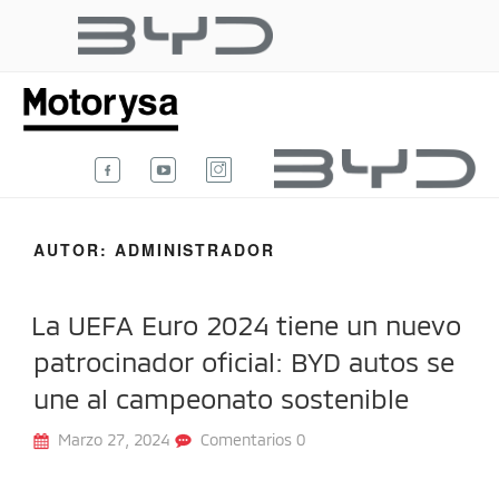
Ir
al
BYD AUTO
contenido
Te damos la bienvenida al blog
oficial de BYD Auto Colombia.
COLOMBIA
AUTOR:
ADMINISTRADOR
La UEFA Euro 2024 tiene un nuevo
patrocinador oficial: BYD autos se
une al campeonato sostenible
Marzo 27, 2024
Comentarios 0