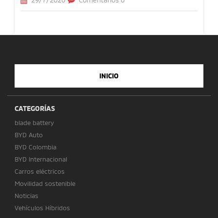
INICIO
CATEGORÍAS
blade battery
BYD Auto
BYD Colombia
BYD Internacional
Carros eléctricos
Movilidad sostenible
Noticias
Vehículos Híbridos