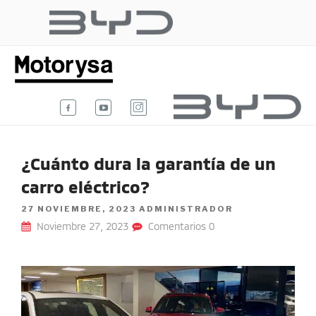
Ir
al
BYD AUTO
contenido
Te damos la bienvenida al blog
oficial de BYD Auto Colombia.
COLOMBIA
¿Cuánto dura la garantía de un
carro eléctrico?
POSTED
27 NOVIEMBRE, 2023
ADMINISTRADOR
ON
Noviembre 27, 2023
Comentarios 0