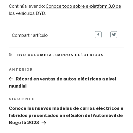
Continúa leyendo:
Conoce todo sobre e-platform 3.0 de
los vehículos BYD.
Compartir artículo
CATEGORIES
BYD COLOMBIA
,
CARROS ELÉCTRICOS
Navegación de entradas
Previous
ANTERIOR
Post
Récord en ventas de autos eléctricos a nivel
mundial
Next
SIGUIENTE
Post
Conoce los nuevos modelos de carros eléctricos e
híbridos presentados en el Salón del Automóvil de
Bogotá 2023