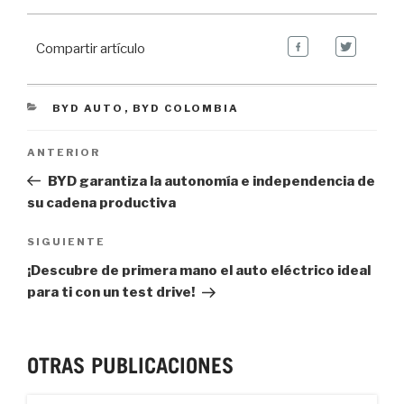
Compartir artículo
CATEGORIES
BYD AUTO
,
BYD COLOMBIA
Navegación de entradas
Previous
ANTERIOR
Post
BYD garantiza la autonomía e independencia de
su cadena productiva
Next
SIGUIENTE
Post
¡Descubre de primera mano el auto eléctrico ideal
para ti con un test drive!
OTRAS PUBLICACIONES