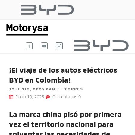
Ir
al
BYD AUTO
contenido
Te damos la bienvenida al blog
oficial de BYD Auto Colombia.
COLOMBIA
¡El viaje de los autos eléctricos
BYD en Colombia!
POSTED
19 JUNIO, 2025
DANIEL TORRES
ON
Junio 19, 2025
Comentarios 0
La marca china pisó por primera
vez el territorio nacional para
solventar las necesidades de