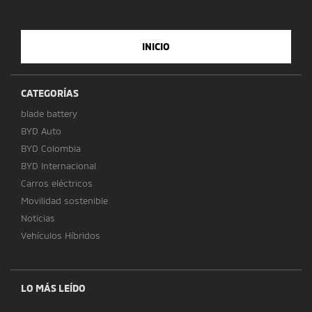
INICIO
CATEGORÍAS
blade battery
BYD Auto
BYD Colombia
BYD Internacional
Carros eléctricos
Movilidad sostenible
Noticias
Vehículos Híbridos
LO MÁS LEÍDO