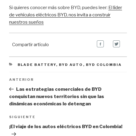
Si quieres conocer más sobre BYD, puedes leer:
El líder
de vehículos eléctricos BYD, nos invita a construir
nuestros sueños
Compartir artículo
CATEGORIES
BLADE BATTERY
,
BYD AUTO
,
BYD COLOMBIA
Navegación de entradas
Previous
ANTERIOR
Post
Las estrategias comerciales de BYD
conquistan nuevos territorios sin que las
dinámicas económicas lo detengan
Next
SIGUIENTE
Post
¡El viaje de los autos eléctricos BYD en Colombia!