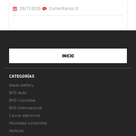
29/7/2026
Comentarios 0
INICIO
CATEGORÍAS
blade battery
BYD Auto
BYD Colombia
BYD Internacional
Carros eléctricos
Movilidad sostenible
Noticias