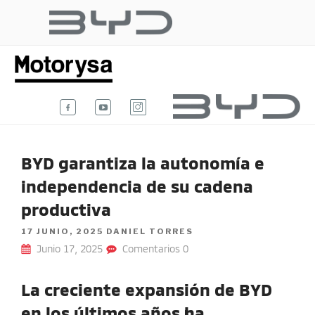
Ir
al
BYD AUTO
contenido
Te damos la bienvenida al blog
oficial de BYD Auto Colombia.
COLOMBIA
BYD garantiza la autonomía e
independencia de su cadena
productiva
POSTED
17 JUNIO, 2025
DANIEL TORRES
ON
Junio 17, 2025
Comentarios 0
La creciente expansión de BYD
en los últimos años ha