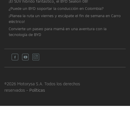
¡El SUV híbrido fantástico, el BYD Sealion 08!
¿Puede un BYD soportar la conducción en Colombia?
¡Planea la ruta un viernes y escápate el fin de semana en Carro
eléctrico!
Convierte un paseo para mamá en una aventura con la
tecnología de BYD
©2026 Motorysa S.A. Todos los derechos
reservados -
Políticas