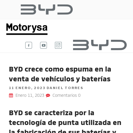
Ir
al
BYD AUTO
contenido
Te damos la bienvenida al blog
oficial de BYD Auto Colombia.
COLOMBIA
BYD crece como espuma en la
venta de vehículos y baterías
POSTED
11 ENERO, 2023
DANIEL TORRES
ON
Enero 11, 2023
Comentarios 0
BYD se caracteriza por la
tecnología de punta utilizada en
la fabricación de sus baterías y