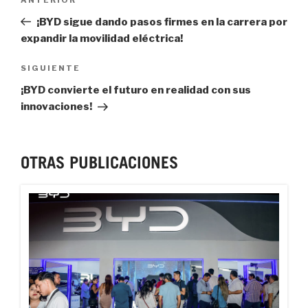
Previous
Post
¡BYD sigue dando pasos firmes en la carrera por
expandir la movilidad eléctrica!
Next
SIGUIENTE
Post
¡BYD convierte el futuro en realidad con sus
innovaciones!
OTRAS PUBLICACIONES