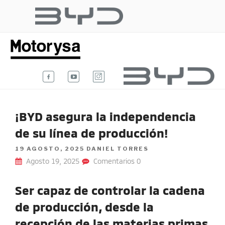
Ir
al
BYD AUTO
contenido
Te damos la bienvenida al blog
oficial de BYD Auto Colombia.
COLOMBIA
¡BYD asegura la independencia
de su línea de producción!
POSTED
19 AGOSTO, 2025
DANIEL TORRES
ON
Agosto 19, 2025
Comentarios 0
Ser capaz de controlar la cadena
de producción, desde la
recepción de las materias primas