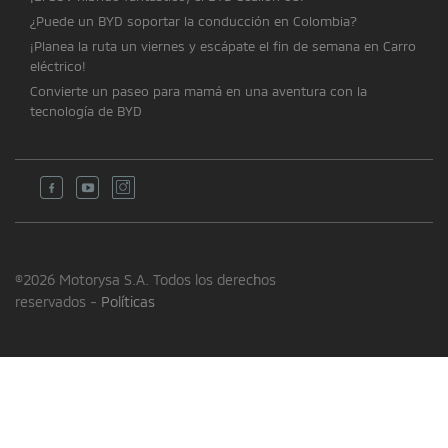
¿Puede un BYD soportar la conducción en Colombia?
¡Planea la ruta un viernes y escápate el fin de semana en Carro
eléctrico!
Convierte un paseo para mamá en una aventura con la
tecnología de BYD
©2026 Motorysa S.A. Todos los derechos
reservados -
Políticas