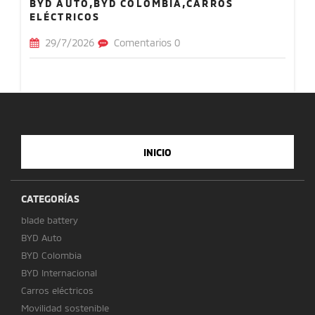
BYD AUTO,BYD COLOMBIA,CARROS
ELÉCTRICOS
29/7/2026
Comentarios 0
INICIO
CATEGORÍAS
blade battery
BYD Auto
BYD Colombia
BYD Internacional
Carros eléctricos
Movilidad sostenible