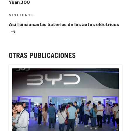
Yuan 300
Next
SIGUIENTE
Post
Así funcionan las baterías de los autos eléctricos
OTRAS PUBLICACIONES