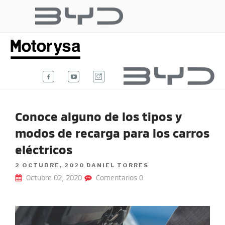
Ir
al
BYD AUTO
contenido
Te damos la bienvenida al blog
oficial de BYD Auto Colombia.
COLOMBIA
Conoce alguno de los tipos y
modos de recarga para los carros
eléctricos
POSTED
2 OCTUBRE, 2020
DANIEL TORRES
ON
Octubre 02, 2020
Comentarios 0