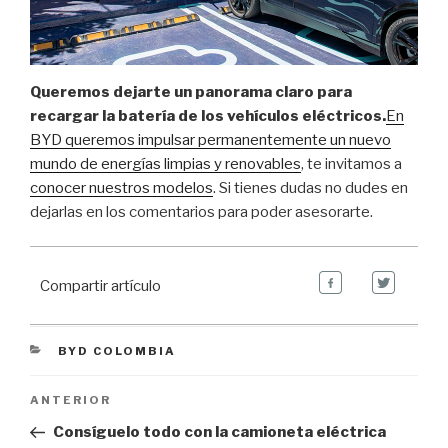
Queremos dejarte un panorama claro para
recargar la batería de los vehículos eléctricos.
En
BYD queremos impulsar permanentemente un nuevo
mundo de energías limpias y renovables
, te invitamos a
conocer nuestros modelos
. Si tienes dudas no dudes en
dejarlas en los comentarios para poder asesorarte.
Compartir artículo
CATEGORIES
BYD COLOMBIA
Navegación de entradas
Previous
ANTERIOR
Post
Consíguelo todo con la camioneta eléctrica