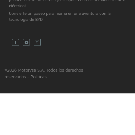
eléctrico!
Convierte un paseo para mamá en una aventura con la
tecnología de BYD
©2026 Motorysa S.A. Todos los derechos
reservados -
Políticas