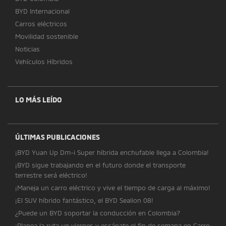
BYD Internacional
Carros eléctricos
Movilidad sostenible
Noticias
Vehículos Híbridos
LO MÁS LEÍDO
ÚLTIMAS PUBLICACIONES
¡BYD Yuan Up Dm-i Super híbrida enchufable llega a Colombia!
¡BYD sigue trabajando en el futuro donde el transporte
terrestre será eléctrico!
¡Maneja un carro eléctrico y vive el tiempo de carga al máximo!
¡El SUV híbrido fantástico, el BYD Sealion 08!
¿Puede un BYD soportar la conducción en Colombia?
¡Planea la ruta un viernes y escápate el fin de semana en Carro