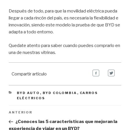
Después de todo, para que la movilidad eléctrica pueda
llegar a cada rincón del país, es necesaria la flexibilidad e
innovación, siendo este modelo la prueba de que BYD se
adapta a todo entorno.
Quedate atento para saber cuando puedes comprarlo en
una de nuestras vitrinas.
Compartir artículo
CATEGORIES
BYD AUTO
,
BYD COLOMBIA
,
CARROS
ELÉCTRICOS
Navegación de entradas
Previous
ANTERIOR
Post
¿Conoces las 5 características que mejoran la
experiencia de viajar en un BYD?