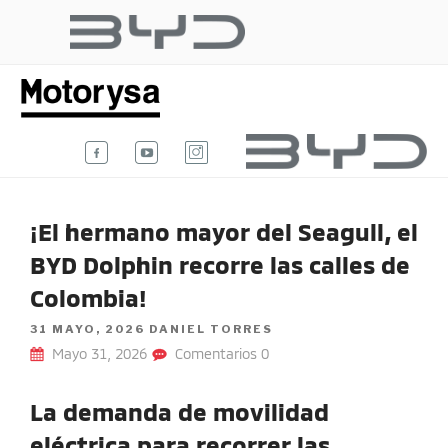
Ir
al
BYD AUTO
contenido
Te damos la bienvenida al blog
oficial de BYD Auto Colombia.
COLOMBIA
¡El hermano mayor del Seagull, el
BYD Dolphin recorre las calles de
Colombia!
POSTED
31 MAYO, 2026
DANIEL TORRES
ON
Mayo 31, 2026
Comentarios 0
La demanda de movilidad
eléctrica para recorrer las