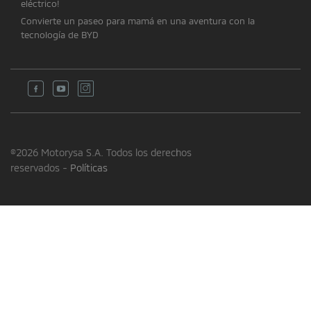
eléctrico!
Convierte un paseo para mamá en una aventura con la
tecnología de BYD
©2026 Motorysa S.A. Todos los derechos
reservados -
Políticas