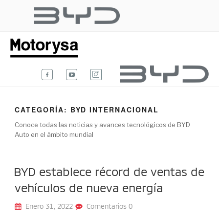
Ir
al
BYD AUTO
contenido
Te damos la bienvenida al blog
oficial de BYD Auto Colombia.
COLOMBIA
CATEGORÍA:
BYD INTERNACIONAL
Conoce todas las noticias y avances tecnológicos de BYD
Auto en el ámbito mundial
BYD establece récord de ventas de
vehículos de nueva energía
Enero 31, 2022
Comentarios 0