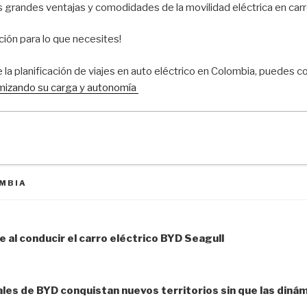
las grandes ventajas y comodidades de la movilidad eléctrica en ca
ción para lo que necesites!
la planificación de viajes en auto eléctrico en Colombia, puedes c
timizando su carga y autonomía
MBIA
ntradas
 al conducir el carro eléctrico BYD Seagull
les de BYD conquistan nuevos territorios sin que las diná