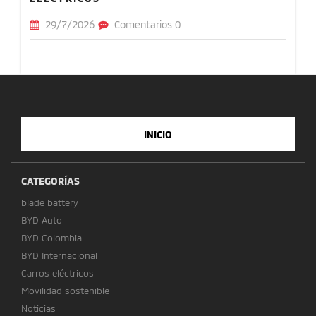
29/7/2026
Comentarios 0
INICIO
CATEGORÍAS
blade battery
BYD Auto
BYD Colombia
BYD Internacional
Carros eléctricos
Movilidad sostenible
Noticias