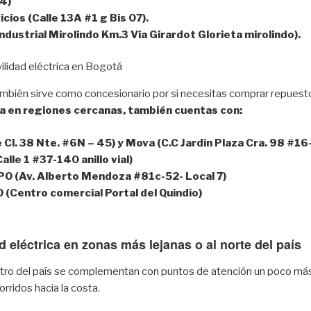
74)
icios (
Calle 13A #1 g Bis 07).
ndustrial Mirolindo Km.3 Vía Girardot Glorieta mirolindo).
mbién sirve como concesionario por si necesitas comprar repuest
ta en regiones cercanas, también cuentas con:
 Cl. 38 Nte. #6N – 45) y Mova (C.C Jardín Plaza Cra. 98 #1
lle 1 #37-140 anillo vial)
 (Av. Alberto Mendoza #81c-52- Local 7)
Centro comercial Portal del Quindío)
 eléctrica en zonas más lejanas o al norte del país
entro del país se complementan con puntos de atención un poco más
rridos hacia la costa.