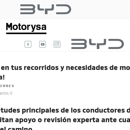
Ir
al
BYD AUTO
contenido
Te damos la bienvenida al blog
oficial de BYD Auto Colombia.
COLOMBIA
 en tus recorridos y necesidades de mov
a!
TORRES
rios 0
etudes principales de los conductores 
sitan apoyo o revisión experta ante cua
el camino.