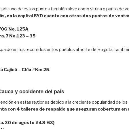
cada uno de estos puntos también sirve como vitrina o punto de v
, en la capital BYD cuenta con otros dos puntos de venta:
 70G No. 125A
ra. 7 No.123 – 35
espaldo en tus recorridos en los pueblos al norte de Bogotá, también
ía Cajicá – Chía #Km 25
.
 Cauca y occidente del país
nción en estas regiones debido a la creciente popularidad de los a
enta con 4 talleres de respaldo que aseguran cobertura en
a. 30 de agosto #48-63)