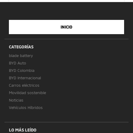
INICIO
CATEGORÍAS
blade battery
BYD Auto
BYD Colombia
BYD Internacional
Carros eléctricos
Movilidad sostenible
Noticias
Vehículos Híbridos
LO MÁS LEÍDO