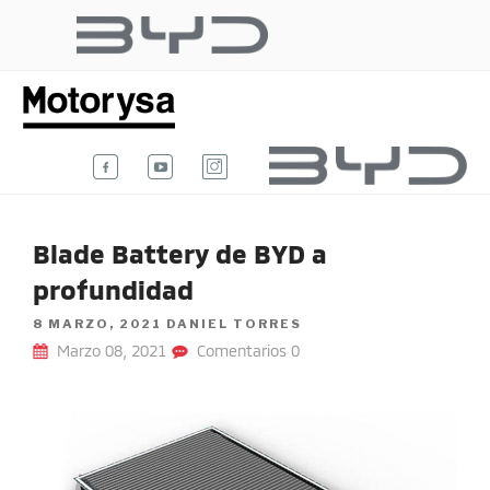
Ir
al
BYD AUTO
contenido
Te damos la bienvenida al blog
oficial de BYD Auto Colombia.
COLOMBIA
Blade Battery de BYD a
profundidad
POSTED
8 MARZO, 2021
DANIEL TORRES
ON
Marzo 08, 2021
Comentarios 0