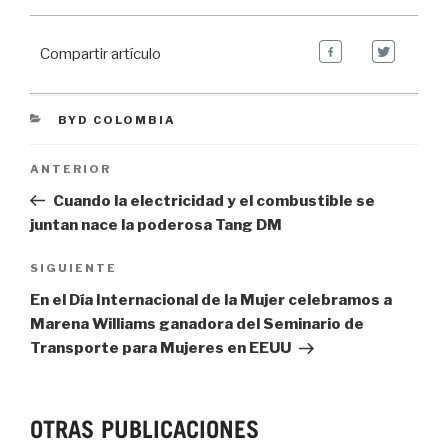
Compartir artículo
CATEGORIES
BYD COLOMBIA
Navegación de entradas
Previous
ANTERIOR
Post
Cuando la electricidad y el combustible se
juntan nace la poderosa Tang DM
Next
SIGUIENTE
Post
En el Día Internacional de la Mujer celebramos a
Marena Williams ganadora del Seminario de
Transporte para Mujeres en EEUU
OTRAS PUBLICACIONES