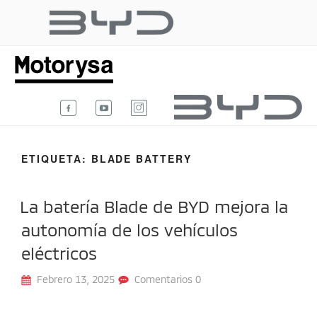
Ir
al
BYD AUTO
contenido
Te damos la bienvenida al blog
oficial de BYD Auto Colombia.
COLOMBIA
ETIQUETA:
BLADE BATTERY
La batería Blade de BYD mejora la
autonomía de los vehículos
eléctricos
Febrero 13, 2025
Comentarios 0