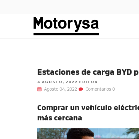
Ir
al
contenido
BYD AUTO COLOMB
Te damos la bienvenida al blog oficial de BYD Auto C
Estaciones de carga BYD p
POSTED
4 AGOSTO, 2022
EDITOR
ON
Agosto 04, 2022
Comentarios 0
Comprar un vehículo eléctri
más cercana