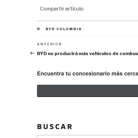
Compartir artículo
CATEGORIES
BYD COLOMBIA
Navegación de entradas
Previous
ANTERIOR
Post
BYD no producirá más vehículos de combus
Encuentra tu concesionario más cerc
BUSCAR