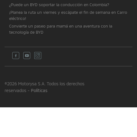
¿Puede un BYD soportar la conducción en Colombia?
¡Planea la ruta un viernes y escápate el fin de semana en Carro
eléctrico!
Convierte un paseo para mamá en una aventura con la
tecnología de BYD
©2026 Motorysa S.A. Todos los derechos
reservados -
Políticas