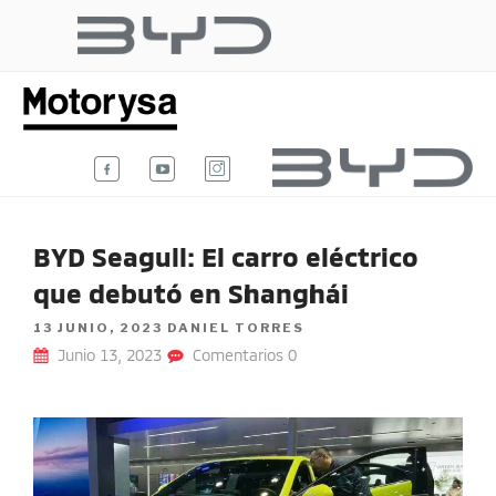
Ir
al
BYD AUTO
contenido
Te damos la bienvenida al blog
oficial de BYD Auto Colombia.
COLOMBIA
BYD Seagull: El carro eléctrico
que debutó en Shanghái
POSTED
13 JUNIO, 2023
DANIEL TORRES
ON
Junio 13, 2023
Comentarios 0