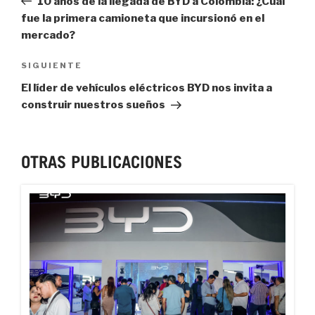
10 años de la llegada de BYD a Colombia: ¿Cuál
fue la primera camioneta que incursionó en el
mercado?
Next
SIGUIENTE
Post
El líder de vehículos eléctricos BYD nos invita a
construir nuestros sueños
OTRAS PUBLICACIONES