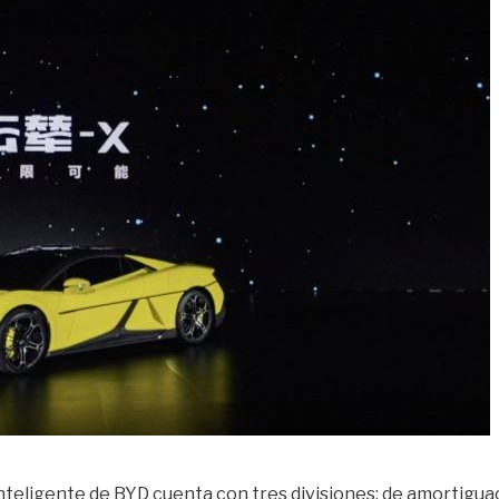
nteligente de BYD cuenta con tres divisiones: de amortiguaci