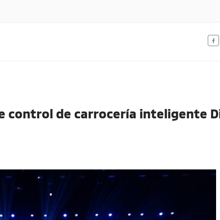
IA
olombia.
 control de carrocería inteligente D