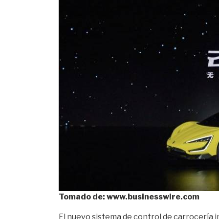
Tomado de: www.businesswire.com
El nuevo sistema de control de carrocería i