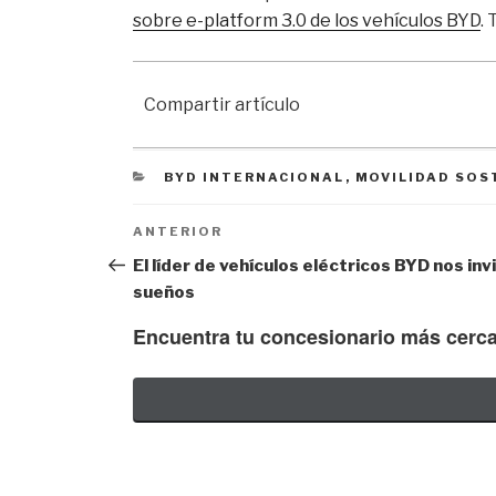
sobre e-platform 3.0 de los vehículos BYD
.
Compartir artículo
CATEGORIES
BYD INTERNACIONAL
,
MOVILIDAD SOS
Navegación de entradas
Previous
ANTERIOR
Post
El líder de vehículos eléctricos BYD nos inv
sueños
Encuentra tu concesionario más cerc