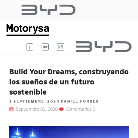
Ir
al
BYD AUTO
contenido
Te damos la bienvenida al blog
oficial de BYD Auto Colombia.
COLOMBIA
Build Your Dreams, construyendo
los sueños de un futuro
sostenible
POSTED
1 SEPTIEMBRE, 2020
DANIEL TORRES
ON
Septiembre 01, 2020
Comentarios 0