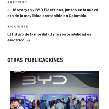
Navegación de entradas
Previous
ANTERIOR
Post
Motorysa y BYD Eléctricos, juntos en la nueva
era de la movilidad sostenible en Colombia
Next
SIGUIENTE
Post
El futuro de la movilidad y la sostenibilidad es
eléctrico
OTRAS PUBLICACIONES