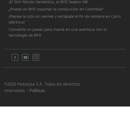
¡El SUV híbrido fantástico, el BYD Sealion 08!
¿Puede un BYD soportar la conducción en Colombia?
¡Planea la ruta un viernes y escápate el fin de semana en Carro
eléctrico!
Convierte un paseo para mamá en una aventura con la
tecnología de BYD
©2026 Motorysa S.A. Todos los derechos
reservados -
Políticas